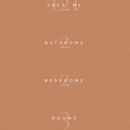
1
2
1
AREA, M2
2
BATHROMS
2
BEDROOMS
3
ROOMS