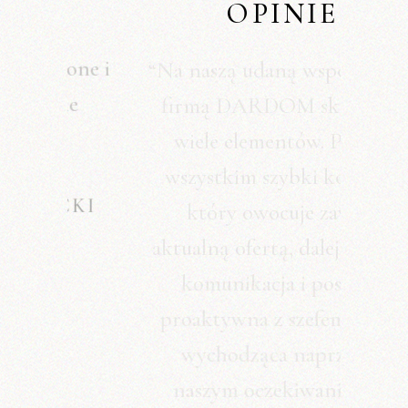
OPINIE
“Na naszą udaną współpracę z
firmą DARDOM składa się
wiele elementów. Przede
wszystkim szybki kontakt,
który owocuje zawsze
aktualną ofertą, dalej świetna
komunikacja i postawa
proaktywna z szefem firmy,
wychodząca naprzeciw
naszym oczekiwaniom w