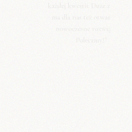
każdej kwestii. Duże znaczenie
ma dla nas też otwartość na
nowoczesne rozwiązania.
Polecamy!”
DANIEL SOTNIK
WŁAŚCICIEL FIRMY
DREWSOT